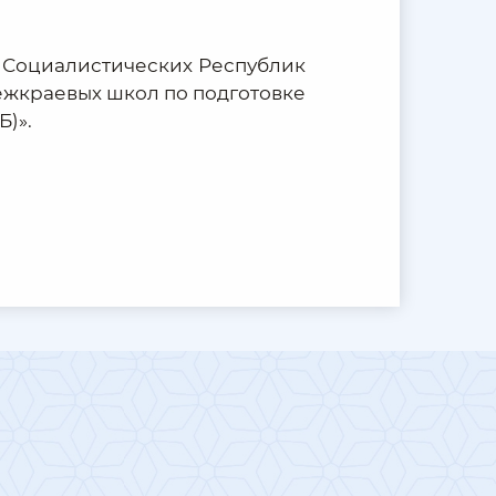
х Социалистических Республик
ежкраевых школ по подготовке
Б)».